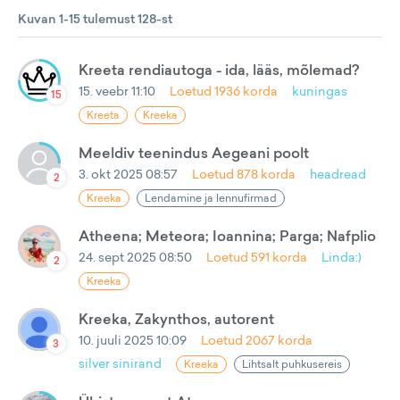
Kuvan 1-15 tulemust 128-st
Kreeta rendiautoga - ida, lääs, mõlemad?
15. veebr 11:10
Loetud
1936
korda
kuningas
15
Kreeta
Kreeka
Meeldiv teenindus Aegeani poolt
3. okt 2025 08:57
Loetud
878
korda
headread
2
Kreeka
Lendamine ja lennufirmad
Atheena; Meteora; Ioannina; Parga; Nafplio
24. sept 2025 08:50
Loetud
591
korda
Linda:)
2
Kreeka
Kreeka, Zakynthos, autorent
10. juuli 2025 10:09
Loetud
2067
korda
3
silver sinirand
Kreeka
Lihtsalt puhkusereis