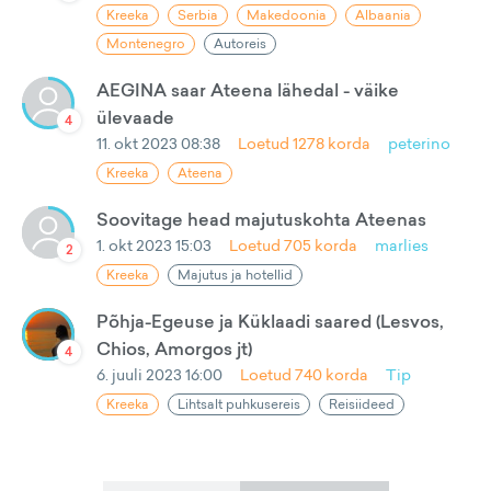
Kreeka
Serbia
Makedoonia
Albaania
Montenegro
Autoreis
AEGINA saar Ateena lähedal - väike
ülevaade
4
11. okt 2023 08:38
Loetud
1278
korda
peterino
Kreeka
Ateena
Soovitage head majutuskohta Ateenas
1. okt 2023 15:03
Loetud
705
korda
marlies
2
Kreeka
Majutus ja hotellid
Põhja-Egeuse ja Küklaadi saared (Lesvos,
Chios, Amorgos jt)
4
6. juuli 2023 16:00
Loetud
740
korda
Tip
Kreeka
Lihtsalt puhkusereis
Reisiideed