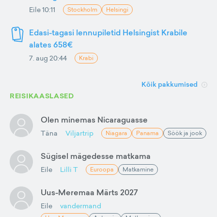
Eile 10:11
Stockholm
Helsingi
Edasi-tagasi lennupiletid Helsingist Krabile
alates 658€
7. aug 20:44
Krabi
Kõik pakkumised
REISIKAASLASED
Olen minemas Nicaraguasse
Täna
Viljartrip
Niagara
Panama
Söök ja jook
Sügisel mägedesse matkama
Eile
Lilli T
Euroopa
Matkamine
Uus-Meremaa Märts 2027
Eile
vandermand