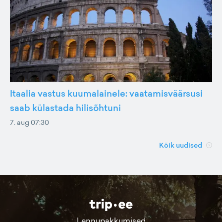
Itaalia vastus kuumalainele: vaatamisväärsusi
saab külastada hilisõhtuni
7. aug 07:30
Kõik uudised
Lennupakkumised