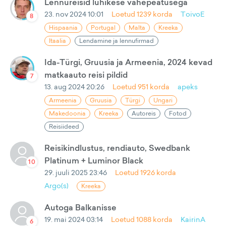
Lennureisid lühikese vahepeatusega
23. nov 2024 10:01
Loetud
1239
korda
ToivoE
8
Hispaania
Portugal
Malta
Kreeka
Itaalia
Lendamine ja lennufirmad
Ida-Türgi, Gruusia ja Armeenia, 2024 kevad
matkaauto reisi pildid
7
13. aug 2024 20:26
Loetud
951
korda
apeks
Armeenia
Gruusia
Türgi
Ungari
Makedoonia
Kreeka
Autoreis
Fotod
Reisiideed
Reisikindlustus, rendiauto, Swedbank
Platinum + Luminor Black
10
29. juuli 2025 23:46
Loetud
1926
korda
Argo(s)
Kreeka
Autoga Balkanisse
19. mai 2024 03:14
Loetud
1088
korda
KairinA
6