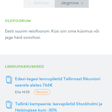
‹ Eelmine
Järgmine ›
ÜLDFOORUM
Eesti suurim reisifoorum. Küsi siin oma küsimus või
jaga häid soovitusi.
LENNUPAKKUMISED
Edasi-tagasi lennupiletid Tallinnast Réunioni
saarele alates 766€
Eile 14:55
Reunion
Tallinki kampaania: laevapiletid Stockholmi ja
Helsingisse kuni -30%