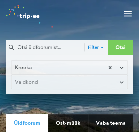
Otsi
Filter
Kreeka
Valdkond
Üldfoorum
Ost-müük
Vaba teema