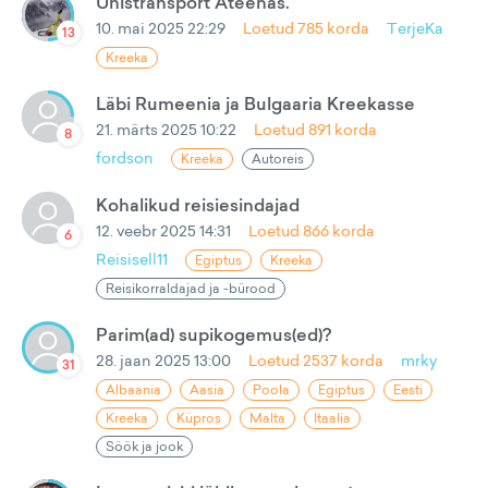
Ühistransport Ateenas.
10. mai 2025 22:29
Loetud
785
korda
TerjeKa
13
Kreeka
Läbi Rumeenia ja Bulgaaria Kreekasse
21. märts 2025 10:22
Loetud
891
korda
8
fordson
Kreeka
Autoreis
Kohalikud reisiesindajad
12. veebr 2025 14:31
Loetud
866
korda
6
Reisisell11
Egiptus
Kreeka
Reisikorraldajad ja -bürood
Parim(ad) supikogemus(ed)?
28. jaan 2025 13:00
Loetud
2537
korda
mrky
31
Albaania
Aasia
Poola
Egiptus
Eesti
Kreeka
Küpros
Malta
Itaalia
Söök ja jook