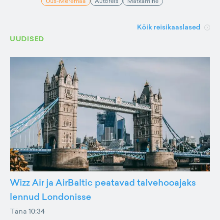
Uus-Meremaa
Autoreis
Matkamine
Kõik reisikaaslased
UUDISED
Wizz Air ja AirBaltic peatavad talvehooajaks
lennud Londonisse
Täna 10:34