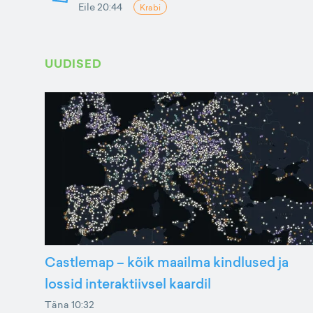
Eile 20:44
Krabi
UUDISED
Castlemap – kõik maailma kindlused ja
lossid interaktiivsel kaardil
Täna 10:32