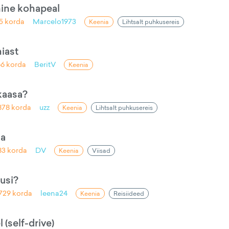
mine kohapeal
5
korda
Marcelo1973
Keenia
Lihtsalt puhkusereis
iast
66
korda
BeritV
Keenia
 kaasa?
878
korda
uzz
Keenia
Lihtsalt puhkusereis
sa
83
korda
DV
Keenia
Viisad
tusi?
729
korda
leena24
Keenia
Reisiideed
 (self-drive)