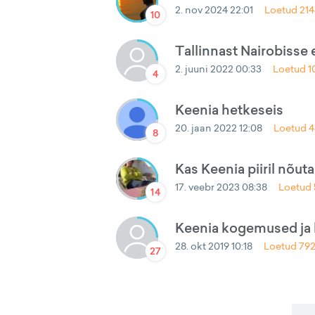
2. nov 2024 22:01
Loetud
21
10
Tallinnast Nairobisse
2. juuni 2022 00:33
Loetud
1
4
Keenia hetkeseis
20. jaan 2022 12:08
Loetud
4
8
Kas Keenia piiril nõut
17. veebr 2023 08:38
Loetud
14
Keenia kogemused ja k
28. okt 2019 10:18
Loetud
79
27