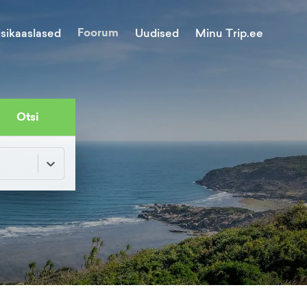
Foorum
Minu Trip.ee
isikaaslased
Uudised
Otsi