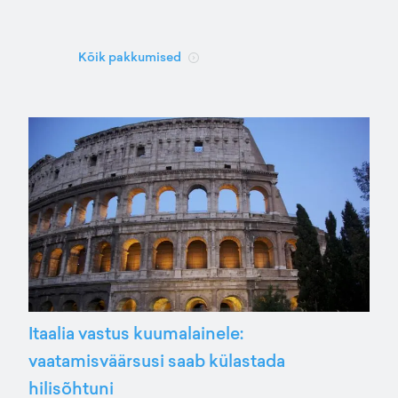
Kõik pakkumised
Itaalia vastus kuumalainele:
vaatamisväärsusi saab külastada
hilisõhtuni