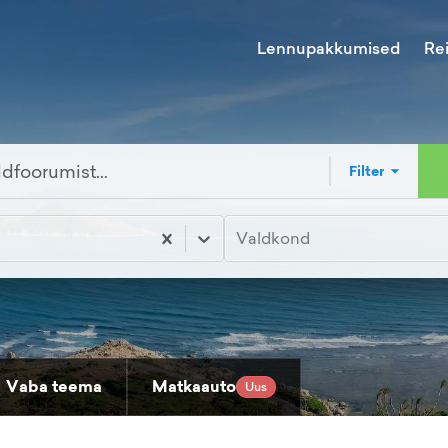
Lennupakkumised
Re
Filter
Valdkond
Vaba teema
Matkaauto
Uus