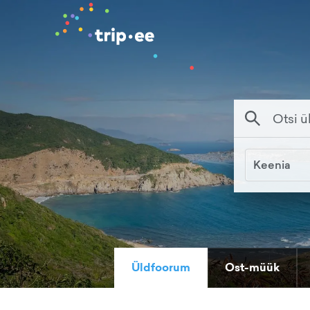
Keenia
Üldfoorum
Ost-müük