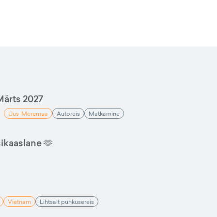
ärts 2027
Uus-Meremaa
Autoreis
Matkamine
sikaaslane 🫶
Vietnam
Lihtsalt puhkusereis