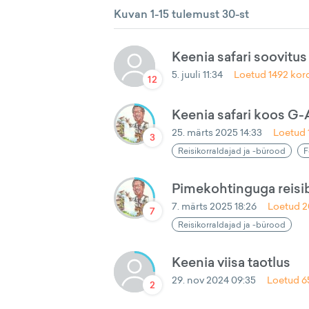
Kuvan 1-15 tulemust 30-st
Keenia safari soovitus
5. juuli 11:34
Loetud
1492
kor
12
Keenia safari koos G-
25. märts 2025 14:33
Loetud
3
Reisikorraldajad ja -bürood
F
Pimekohtinguga reisi
7. märts 2025 18:26
Loetud
2
7
Reisikorraldajad ja -bürood
Keenia viisa taotlus
29. nov 2024 09:35
Loetud
6
2