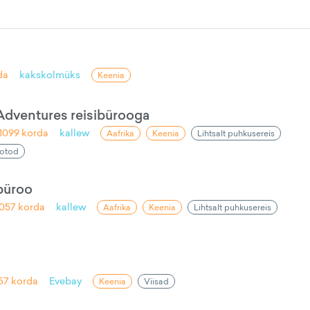
da
kakskolmüks
Keenia
Adventures reisibürooga
1099
korda
kallew
Aafrika
Keenia
Lihtsalt puhkusereis
otod
büroo
057
korda
kallew
Aafrika
Keenia
Lihtsalt puhkusereis
57
korda
Evebay
Keenia
Viisad