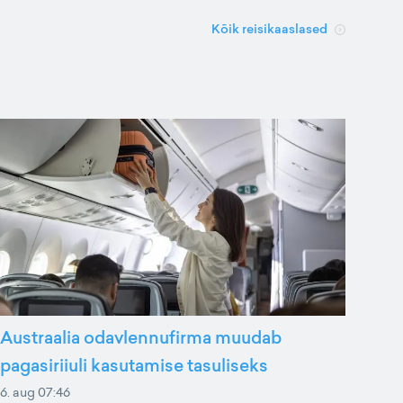
Kõik reisikaaslased
Austraalia odavlennufirma muudab
pagasiriiuli kasutamise tasuliseks
6. aug 07:46