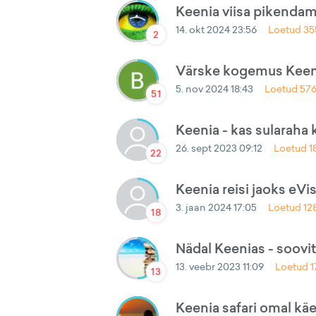
Keenia viisa pikenda
14. okt 2024 23:56
Loetud
35
2
Värske kogemus Keen
5. nov 2024 18:43
Loetud
57
51
Keenia - kas sularaha
26. sept 2023 09:12
Loetud
1
22
Keenia reisi jaoks eVi
3. jaan 2024 17:05
Loetud
12
18
Nädal Keenias - soovi
13. veebr 2023 11:09
Loetud
1
13
Keenia safari omal käel