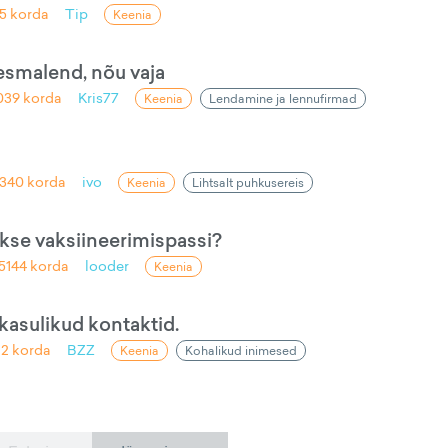
45
korda
Tip
Keenia
 esmalend, nõu vaja
039
korda
Kris77
Keenia
Lendamine ja lennufirmad
340
korda
ivo
Keenia
Lihtsalt puhkusereis
akse vaksiineerimispassi?
5144
korda
looder
Keenia
asulikud kontaktid.
22
korda
BZZ
Keenia
Kohalikud inimesed