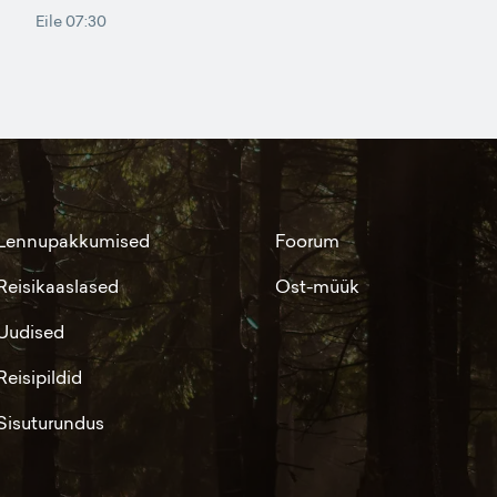
Eile 07:30
Lennupakkumised
Foorum
Reisikaaslased
Ost-müük
Uudised
Reisipildid
Sisuturundus