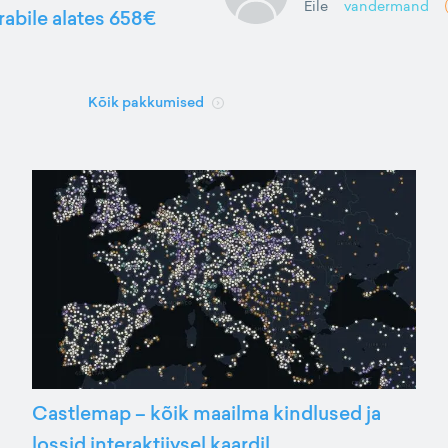
Eile
vandermand
rabile alates 658€
Kõik pakkumised
Castlemap – kõik maailma kindlused ja
lossid interaktiivsel kaardil