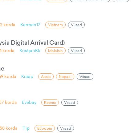
32
korda
Karmen17
Vietnam
Viisad
ia Digital Arrival Card)
6
korda
KristjanKk
Malaisia
Viisad
ne
69
korda
Kraap
Aasia
Nepaal
Viisad
57
korda
Evebay
Keenia
Viisad
58
korda
Tip
Etioopia
Viisad