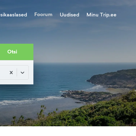
Foorum
Minu Trip.ee
isikaaslased
Uudised
Otsi