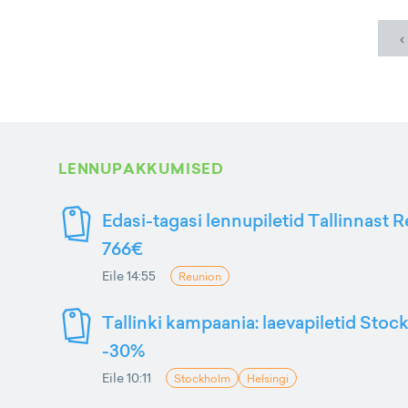
‹
LENNUPAKKUMISED
Edasi-tagasi lennupiletid Tallinnast R
766€
Eile 14:55
Reunion
Tallinki kampaania: laevapiletid Stoc
-30%
Eile 10:11
Stockholm
Helsingi