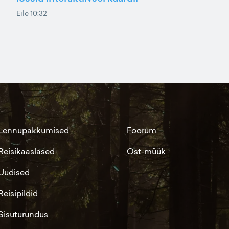
Eile 10:32
Lennupakkumised
Foorum
Reisikaaslased
Ost-müük
Uudised
Reisipildid
Sisuturundus