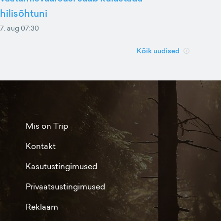
hilisõhtuni
7. aug 07:30
Kõik uudised
Mis on Trip
Kontakt
Kasutustingimused
Privaatsustingimused
Reklaam