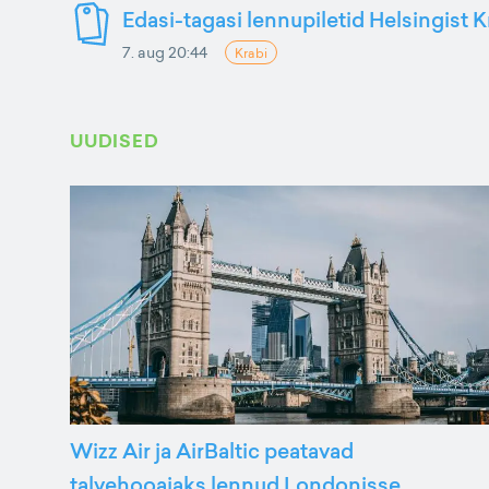
Edasi-tagasi lennupiletid Helsingist K
7. aug 20:44
Krabi
UUDISED
Wizz Air ja AirBaltic peatavad
talvehooajaks lennud Londonisse