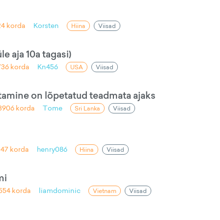
24
korda
Korsten
Hiina
Viisad
e aja 10a tagasi)
736
korda
Kn456
USA
Viisad
astamine on lõpetatud teadmata ajaks
3906
korda
Tome
Sri Lanka
Viisad
547
korda
henry086
Hiina
Viisad
mi
554
korda
liamdominic
Vietnam
Viisad