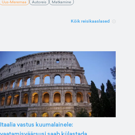
Uus-Meremaa
Autoreis
Matkamine
Kõik reisikaaslased
Itaalia vastus kuumalainele:
vaatamisväärsusi saab külastada