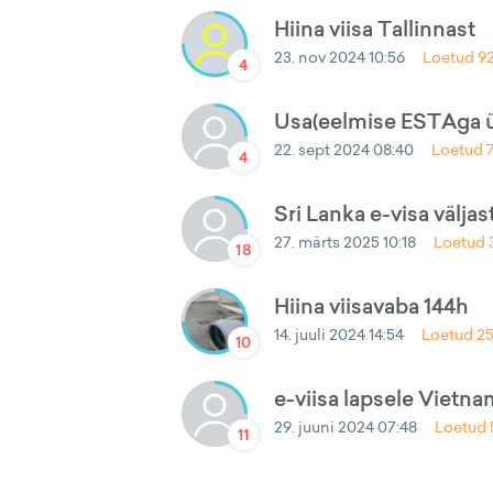
Hiina viisa Tallinnast
23. nov 2024 10:56
Loetud
9
4
Usa(eelmise ESTAga ül
22. sept 2024 08:40
Loetud
4
Sri Lanka e-visa välj
27. märts 2025 10:18
Loetud
18
Hiina viisavaba 144h
14. juuli 2024 14:54
Loetud
2
10
e-viisa lapsele Vietna
29. juuni 2024 07:48
Loetud
11