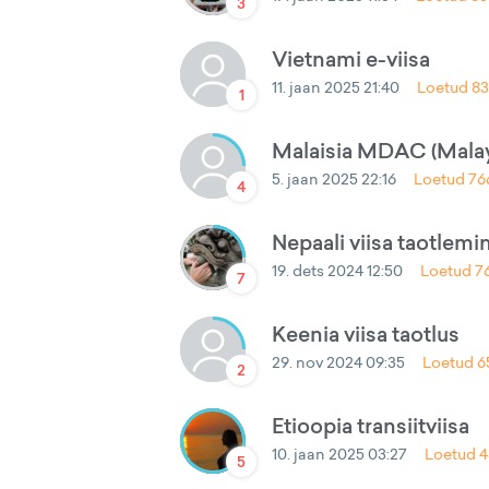
3
Vietnami e-viisa
11. jaan 2025 21:40
Loetud
8
1
Malaisia MDAC (Malays
5. jaan 2025 22:16
Loetud
76
4
Nepaali viisa taotlemi
19. dets 2024 12:50
Loetud
7
7
Keenia viisa taotlus
29. nov 2024 09:35
Loetud
6
2
Etioopia transiitviisa
10. jaan 2025 03:27
Loetud
4
5