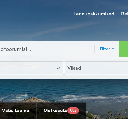
Lennupakkumised
Re
Filter
Viisad
Vaba teema
Matkaauto
Uus