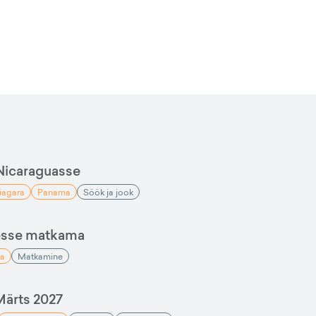
Nicaraguasse
iagara
Panama
Söök ja jook
esse matkama
a
Matkamine
ärts 2027