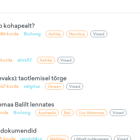
ab kohapealt?
686
korda
Bioloog
Aafrika
Namiibia
Viisad
korda
elvis57
Aafrika
Viisad
vaks): taotlemisel tõrge
367
korda
selgitus
Omaan
Viisad
emaa Balilt lennates
orda
Bioloog
Austraalia
Bali
Uus-Meremaa
Viisad
d dokumendid
5
korda
reisituhkur
Mehhiko
Lihtsalt puhkusereis
Viisad