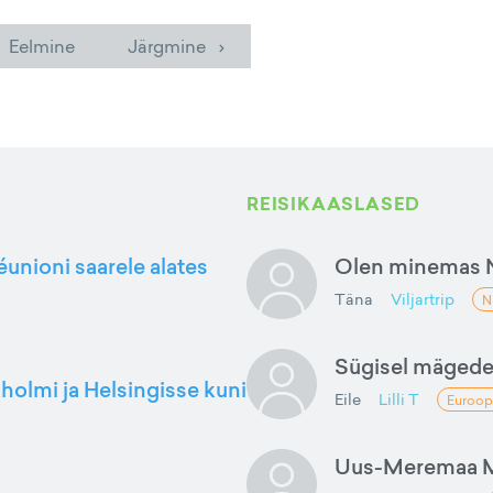
 Eelmine
Järgmine ›
REISIKAASLASED
éunioni saarele alates
Olen minemas 
Täna
Viljartrip
N
Sügisel mäged
kholmi ja Helsingisse kuni
Eile
Lilli T
Euroop
Uus-Meremaa M