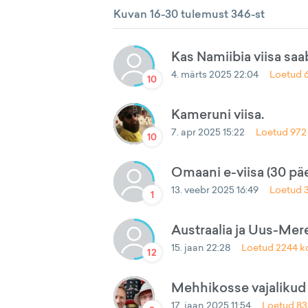
Kuvan 16-30 tulemust 346-st
Kas Namiibia viisa sa
4. märts 2025 22:04
Loetud
10
Kameruni viisa.
7. apr 2025 15:22
Loetud
972
10
Omaani e-viisa (30 päe
13. veebr 2025 16:49
Loetud
1
Austraalia ja Uus-Mer
15. jaan 22:28
Loetud
2244
k
12
Mehhikosse vajaliku
17. jaan 2025 11:54
Loetud
83