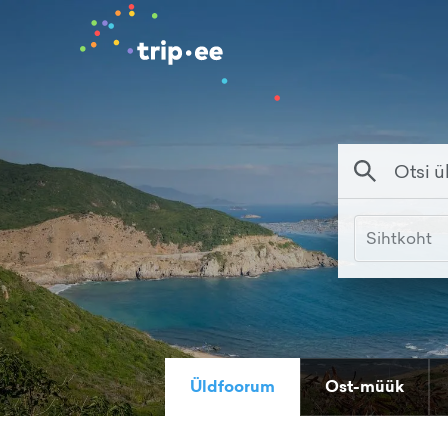
Sihtkoht
Üldfoorum
Ost-müük