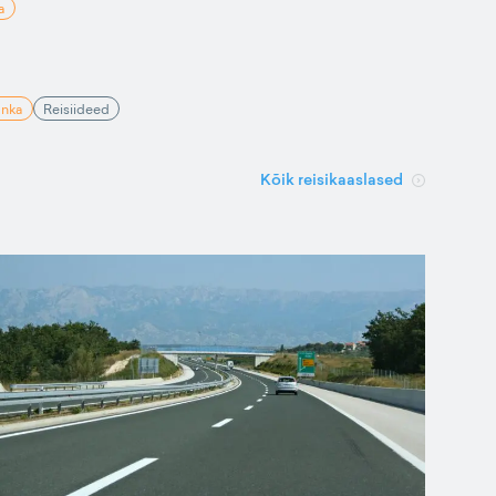
a
anka
Reisiideed
Kõik reisikaaslased