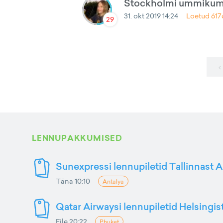
Stockholmi ummikumak
31. okt 2019 14:24
Loetud
617
29
‹
LENNUPAKKUMISED
Sunexpressi lennupiletid Tallinnast A
Täna 10:10
Antalya
Qatar Airwaysi lennupiletid Helsingis
Eile 20:22
Phuket