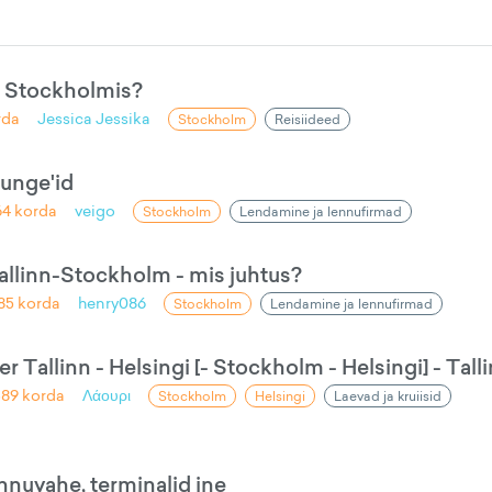
a Stockholmis?
rda
Jessica Jessika
Stockholm
Reisiideed
ounge'id
64
korda
veigo
Stockholm
Lendamine ja lennufirmad
Tallinn-Stockholm - mis juhtus?
185
korda
henry086
Stockholm
Lendamine ja lennufirmad
r Tallinn - Helsingi [- Stockholm - Helsingi] - Tall
389
korda
Λάουρι
Stockholm
Helsingi
Laevad ja kruiisid
nuvahe, terminalid jne