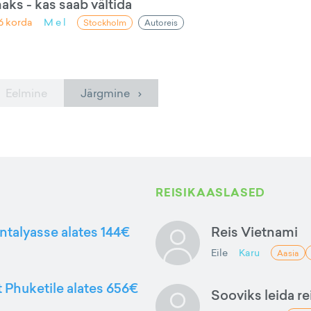
s - kas saab vältida
6
korda
M e l
Stockholm
Autoreis
 Eelmine
Järgmine ›
REISIKAASLASED
ntalyasse alates 144€
Reis Vietnami
Eile
Karu
Aasia
t Phuketile alates 656€
Sooviks leida rei