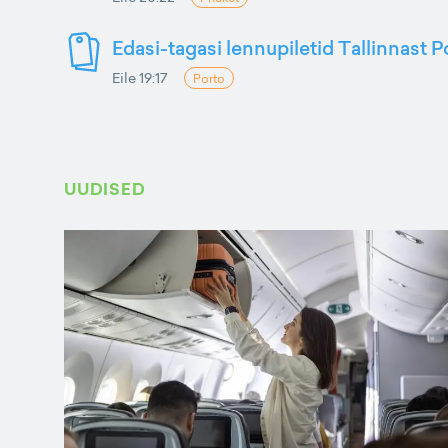
Edasi-tagasi lennupiletid Tallinnast P
Eile 19:17
Porto
UUDISED