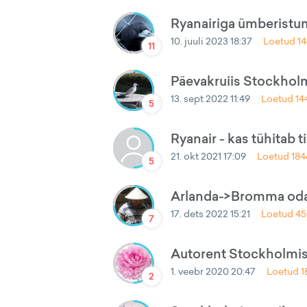
Ryanairiga ümberistu
10. juuli 2023 18:37
Loetud
1
11
Päevakruiis Stockhol
13. sept 2022 11:49
Loetud
14
5
Ryanair - kas tühitab t
21. okt 2021 17:09
Loetud
184
5
Arlanda->Bromma oda
17. dets 2022 15:21
Loetud
45
7
Autorent Stockholmis
1. veebr 2020 20:47
Loetud
1
2