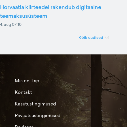
Horvaatia kiirteedel rakendub digitaalne
teemaksusüsteem
4. aug 07:10
Kõik uudised
Mis on Trip
Kontakt
Kasutustingimused
Privaatsustingimused
Reklaam