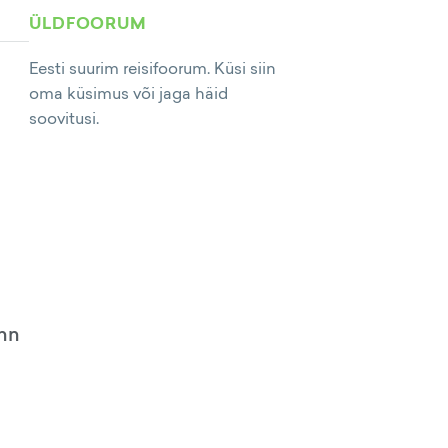
ÜLDFOORUM
Eesti suurim reisifoorum. Küsi siin
oma küsimus või jaga häid
soovitusi.
inn