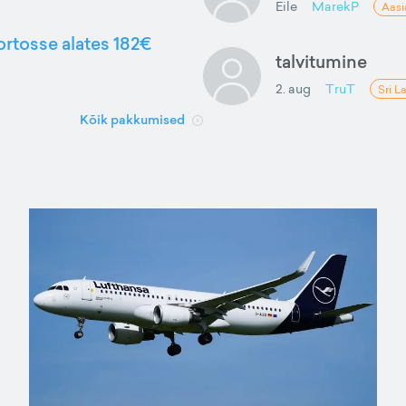
Eile
MarekP
Aasi
ortosse alates 182€
talvitumine
2. aug
TruT
Sri L
Kõik pakkumised