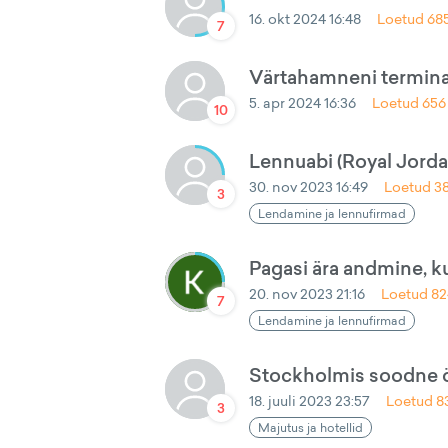
16. okt 2024 16:48
Loetud
68
7
Värtahamneni termin
5. apr 2024 16:36
Loetud
656
10
Lennuabi (Royal Jorda
30. nov 2023 16:49
Loetud
3
3
Lendamine ja lennufirmad
Pagasi ära andmine, k
20. nov 2023 21:16
Loetud
82
7
Lendamine ja lennufirmad
Stockholmis soodne ö
18. juuli 2023 23:57
Loetud
8
3
Majutus ja hotellid