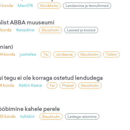
5
korda
Marit78
Stockholm
Lendamine ja lennufirmad
alist ABBA muuseumi
korda
Kevadine
Stockholm
Laevad ja kruiisid
nian)
84
korda
justrelax
Tai
Jordaania
Stockholm
Tallinn
ui tegu ei ole korraga ostetud lendudega
4
korda
Kätlin Kaera
Tai
Phuket
Stockholm
öbimine kahele perele
35
korda
tultskin
Stockholm
Lastega reisimine