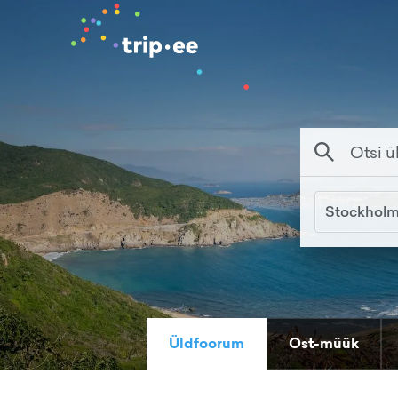
Stockhol
Üldfoorum
Ost-müük