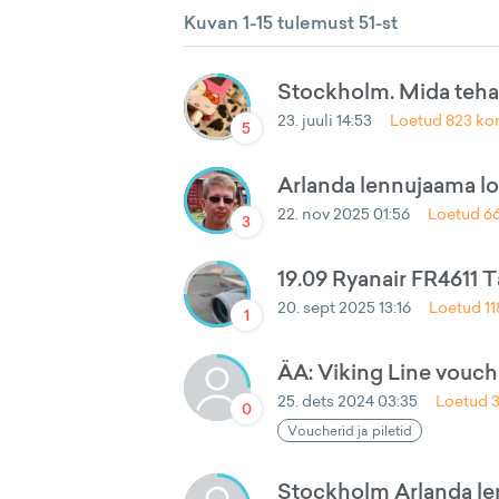
Kuvan 1-15 tulemust 51-st
Stockholm. Mida teh
23. juuli 14:53
Loetud
823
ko
5
Arlanda lennujaama l
22. nov 2025 01:56
Loetud
6
3
19.09 Ryanair FR4611 
20. sept 2025 13:16
Loetud
1
1
ÄA: Viking Line vouche
25. dets 2024 03:35
Loetud
0
Voucherid ja piletid
Stockholm Arlanda len