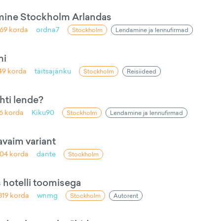
mine Stockholm Arlandas
469
korda
ordna7
Stockholm
Lendamine ja lennufirmad
mi
49
korda
täitsajänku
Stockholm
Reisiideed
ihti lende?
6
korda
Kiku90
Stockholm
Lendamine ja lennufirmad
vaim variant
04
korda
dante
Stockholm
 hotelli toomisega
819
korda
wnmg
Stockholm
Autorent