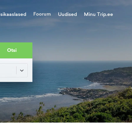
Foorum
Minu Trip.ee
isikaaslased
Uudised
Otsi