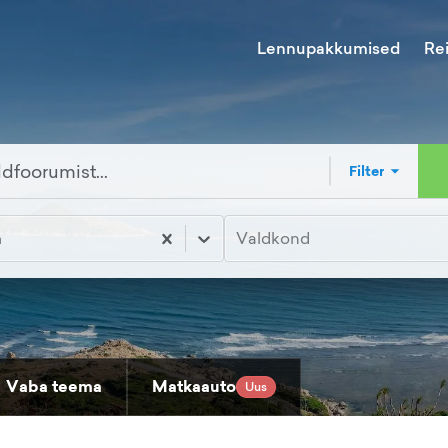
Lennupakkumised
Re
Filter
m
Valdkond
Vaba teema
Matkaauto
Uus