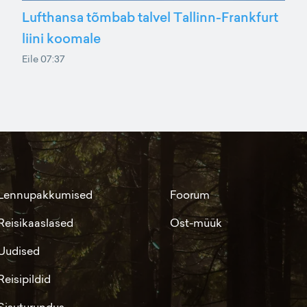
Lufthansa tõmbab talvel Tallinn-Frankfurt
liini koomale
Eile 07:37
Lennupakkumised
Foorum
Reisikaaslased
Ost-müük
Uudised
Reisipildid
Sisuturundus