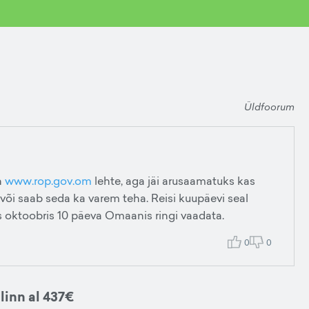
Üldfoorum
n
www.rop.gov.om
lehte, aga jäi arusaamatuks kas
 või saab seda ka varem teha. Reisi kuupäevi seal
is oktoobris 10 päeva Omaanis ringi vaadata.
0
0
linn al 437€