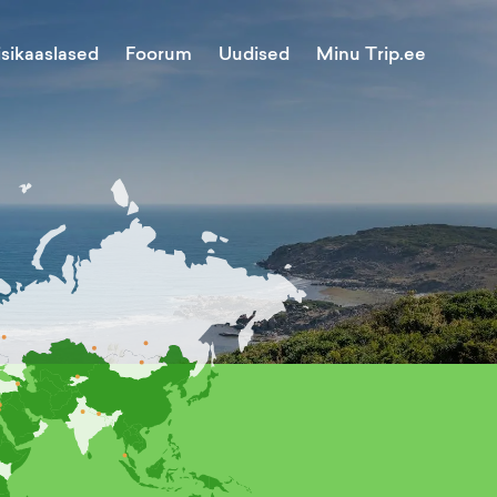
Minu Trip.ee
isikaaslased
Foorum
Uudised