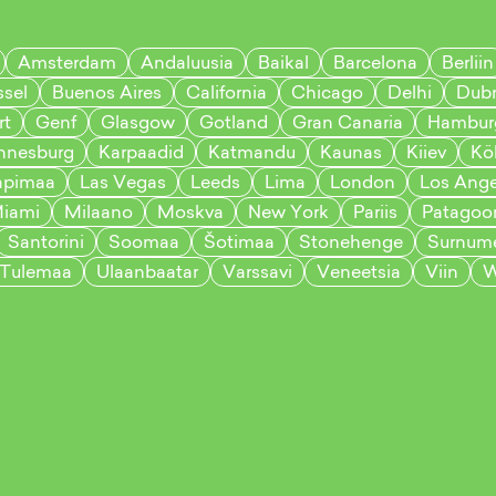
Amsterdam
Andaluusia
Baikal
Barcelona
Berliin
ssel
Buenos Aires
California
Chicago
Delhi
Dubr
rt
Genf
Glasgow
Gotland
Gran Canaria
Hambur
nnesburg
Karpaadid
Katmandu
Kaunas
Kiiev
Kö
apimaa
Las Vegas
Leeds
Lima
London
Los Ange
iami
Milaano
Moskva
New York
Pariis
Patagoo
Santorini
Soomaa
Šotimaa
Stonehenge
Surnume
Tulemaa
Ulaanbaatar
Varssavi
Veneetsia
Viin
W