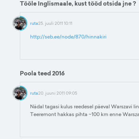
Tööle Inglismaale, kust tööd otsida jne ?
ruta
25. juuli 2011 10:11
http://seb.ee/node/870/hinnakiri
Poola teed 2016
ruta
20. juuni 2011 09:05
Nädal tagasi kulus reedesel päeval Warszavi li
Teeremont hakkas pihta ~100 km enne Warszavi