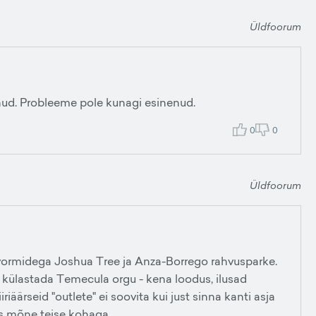
Üldfoorum
ud. Probleeme pole kunagi esinenud.
0
0
Üldfoorum
vormidega Joshua Tree ja Anza-Borrego rahvusparke.
s külastada Temecula orgu - kena loodus, ilusad
riäärseid "outlete" ei soovita kui just sinna kanti asja
des mõne teise kohaga.