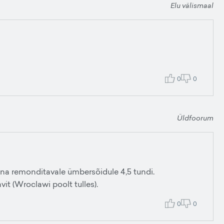
Elu välismaal
0
0
Üldfoorum
nna remonditavale ümbersõidule 4,5 tundi.
t (Wroclawi poolt tulles).
0
0