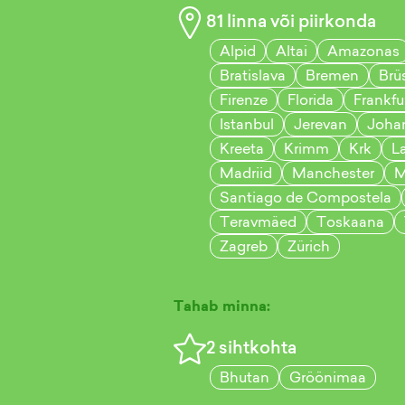
81
linna või piirkonda
Alpid
Altai
Amazonas
Bratislava
Bremen
Brü
Firenze
Florida
Frankfu
Istanbul
Jerevan
Joha
Kreeta
Krimm
Krk
L
Madriid
Manchester
M
Santiago de Compostela
Teravmäed
Toskaana
Zagreb
Zürich
Tahab minna:
2
sihtkohta
Bhutan
Gröönimaa