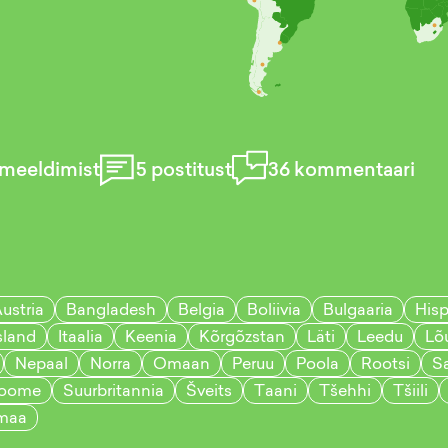
meeldimist
5
postitust
36
kommentaari
ustria
Bangladesh
Belgia
Boliivia
Bulgaaria
His
sland
Itaalia
Keenia
Kõrgõzstan
Läti
Leedu
Lõ
Nepaal
Norra
Omaan
Peruu
Poola
Rootsi
S
oome
Suurbritannia
Šveits
Taani
Tšehhi
Tšiili
maa