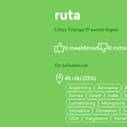
ruta
Liitus Tripiga
19 aastat tagasi
0
meeldimist
0
mitte
On külastanud:
45
riiki (
23
%)
Argentiina
Armeenia
A
Iirimaa
Iisrael
India
I
Luksemburg
Mongoolia
Slovakkia
Sloveenia
S
USA
Valgevene
Vene