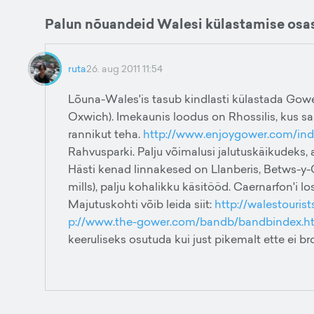
Palun nõuandeid Walesi külastamise osa
ruta
26. aug 2011 11:54
Lõuna-Wales'is tasub kindlasti külastada Gower
Oxwich). Imekaunis loodus on Rhossilis, kus 
rannikut teha.
http://www.enjoygower.com/ind
Rahvusparki. Palju võimalusi jalutuskäikudeks,
Hästi kenad linnakesed on Llanberis, Betws-y-Co
mills), palju kohalikku käsitööd. Caernarfon'i l
Majutuskohti võib leida siit:
http://walestouri
p://www.the-gower.com/bandb/bandbindex.h
keeruliseks osutuda kui just pikemalt ette ei br