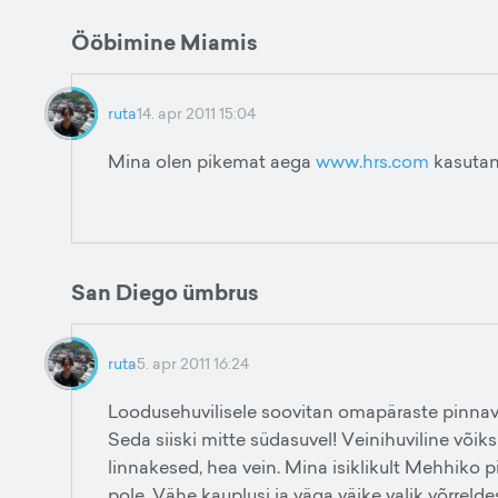
Ööbimine Miamis
ruta
14. apr 2011 15:04
Mina olen pikemat aega
www.hrs.com
kasutan
San Diego ümbrus
ruta
5. apr 2011 16:24
Loodusehuvilisele soovitan omapäraste pinna
Seda siiski mitte südasuvel! Veinihuviline võik
linnakesed, hea vein. Mina isiklikult Mehhiko pii
pole. Vähe kauplusi ja väga väike valik võrrel