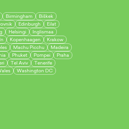
Birmingham
Biškek
ovnik
Edinburgh
Eilat
g
Helsingi
Inglismaa
ln
Kopenhaagen
Krakow
les
Machu Picchu
Madeira
nia
Phuket
Pompei
Praha
ri
Tel Aviv
Tenerife
ales
Washington DC