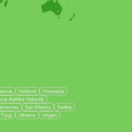
paania
Holland
Horvaatia
una-Aafrika Vabariik
aksamaa
San Marino
Serbia
Türgi
Ukraina
Ungari