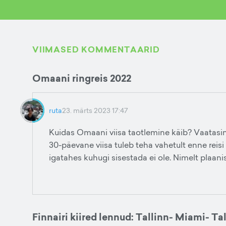
VIIMASED KOMMENTAARID
Omaani ringreis 2022
ruta
23. märts 2023 17:47
Kuidas Omaani viisa taotlemine käib? Vaatasi
30-päevane viisa tuleb teha vahetult enne reisi
igatahes kuhugi sisestada ei ole. Nimelt plaan
Finnairi kiired lennud: Tallinn- Miami- Tal