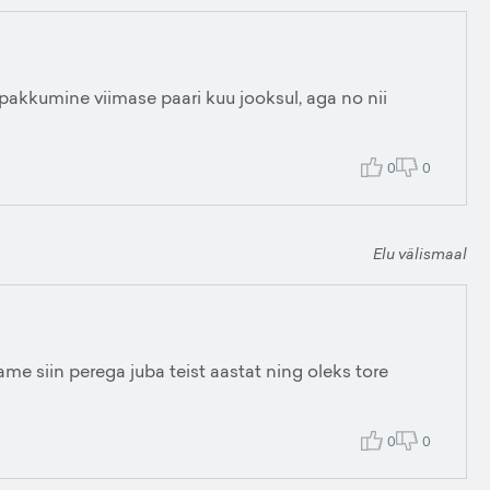
 pakkumine viimase paari kuu jooksul, aga no nii
0
0
Elu välismaal
lame siin perega juba teist aastat ning oleks tore
0
0