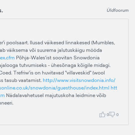
s.
Üldfoorum
'i poolsaart. Ilusad väikesed linnakesed (Mumbles,
saab väiksema või suurema jalutuskäigu mööda
ex.cfm
Põhja-Wales'ist soovitan Snowdonia
 ajalooga tutvumiseks - ühesõnaga kõigile midagi.
ed. Trefriw'is on huvitavad "villaveskid" (wool
oss tasub vaatamist.
http://www.visitsnowdonia.info/
stsonline.co.uk/snowdonia/guesthouse/index.html
htt
tm
Nädalavahetusel majutuskoha leidmine võib
oneeri.
0
0