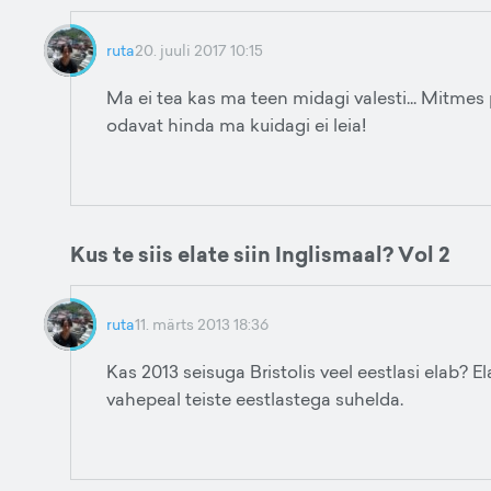
ruta
20. juuli 2017 10:15
Ma ei tea kas ma teen midagi valesti... Mitmes
odavat hinda ma kuidagi ei leia!
Kus te siis elate siin Inglismaal? Vol 2
ruta
11. märts 2013 18:36
Kas 2013 seisuga Bristolis veel eestlasi elab? E
vahepeal teiste eestlastega suhelda.