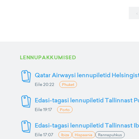
‹
LENNUPAKKUMISED
Qatar Airwaysi lennupiletid Helsingis
Eile 20:22
Phuket
Edasi-tagasi lennupiletid Tallinnast P
Eile 19:17
Porto
Edasi-tagasi lennupiletid Tallinnast Ib
Eile 17:07
Ibiza
Hispaania
Rannapuhkus