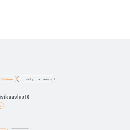
Vietnam
Lihtsalt puhkusereis
sikaaslast))
a