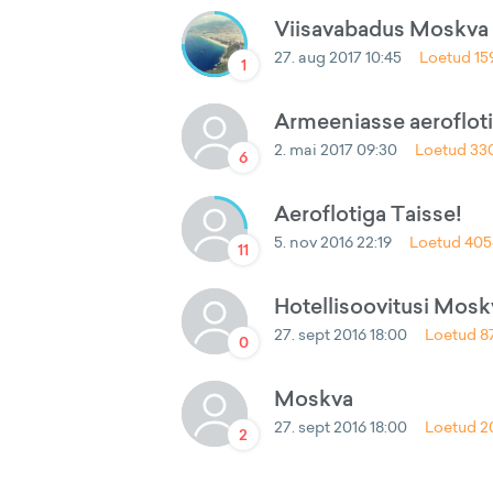
Viisavabadus Moskva
27. aug 2017 10:45
Loetud
15
1
Armeeniasse aeroflot
2. mai 2017 09:30
Loetud
33
6
Aeroflotiga Taisse!
5. nov 2016 22:19
Loetud
405
11
Hotellisoovitusi Mosk
27. sept 2016 18:00
Loetud
8
0
Moskva
27. sept 2016 18:00
Loetud
2
2