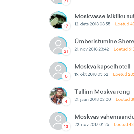
71
Moskvasse isikliku a
12. dets 2018 08:55
Loetud
4
17
Ümberistumine Shere
21. nov 2018 23:42
Loetud
61
21
Moskva kapselhotell
19. okt 2018 05:52
Loetud
20
0
Tallinn Moskva rong
21. jaan 2018 02:00
Loetud
3
4
Moskvas vahemaandum
22. nov 2017 01:25
Loetud
43
13