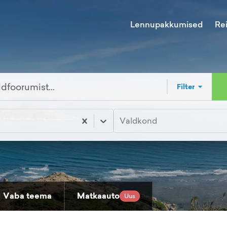
Lennupakkumised
Re
Filter
Valdkond
Vaba teema
Matkaauto
Uus