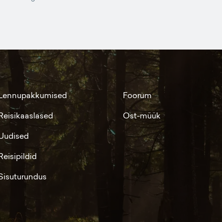
Lennupakkumised
Foorum
Reisikaaslased
Ost-müük
Uudised
Reisipildid
Sisuturundus