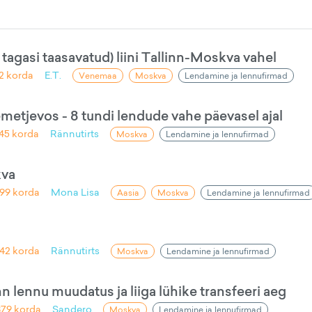
 tagasi taasavatud) liini Tallinn-Moskva vahel
2
korda
E.T.
Venemaa
Moskva
Lendamine ja lennufirmad
tjevos - 8 tundi lendude vahe päevasel ajal
45
korda
Rännutirts
Moskva
Lendamine ja lennufirmad
kva
99
korda
Mona Lisa
Aasia
Moskva
Lendamine ja lennufirmad
42
korda
Rännutirts
Moskva
Lendamine ja lennufirmad
 lennu muudatus ja liiga lühike transfeeri aeg
879
korda
Sandero
Moskva
Lendamine ja lennufirmad