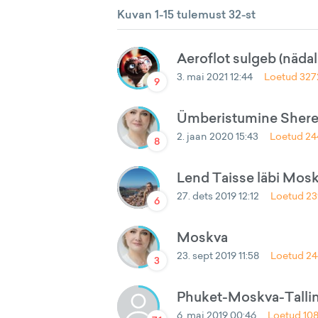
Kuvan 1-15 tulemust 32-st
Aeroflot sulgeb (nädal
3. mai 2021 12:44
Loetud
327
9
Ümberistumine Shereme
2. jaan 2020 15:43
Loetud
24
8
Lend Taisse läbi Mos
27. dets 2019 12:12
Loetud
23
6
Moskva
23. sept 2019 11:58
Loetud
24
3
Phuket-Moskva-Tallinn
6. mai 2019 00:46
Loetud
10