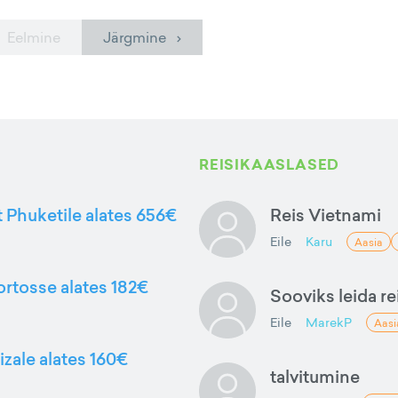
 Eelmine
Järgmine ›
REISIKAASLASED
t Phuketile alates 656€
Reis Vietnami
Eile
Karu
Aasia
ortosse alates 182€
Sooviks leida rei
Eile
MarekP
Aasi
izale alates 160€
talvitumine