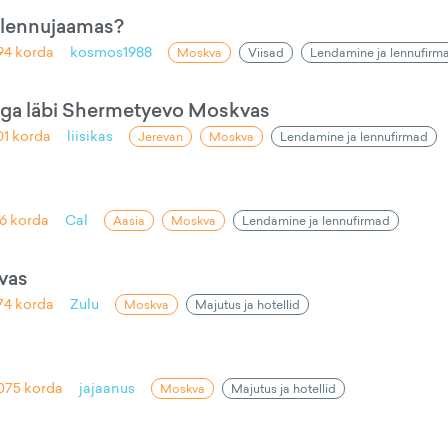
 lennujaamas?
94
korda
kosmos1988
Moskva
Viisad
Lendamine ja lennufirm
iga läbi Shermetyevo Moskvas
01
korda
liisikas
Jerevan
Moskva
Lendamine ja lennufirmad
6
korda
Cal
Aasia
Moskva
Lendamine ja lennufirmad
vas
74
korda
Zulu
Moskva
Majutus ja hotellid
075
korda
jajaanus
Moskva
Majutus ja hotellid