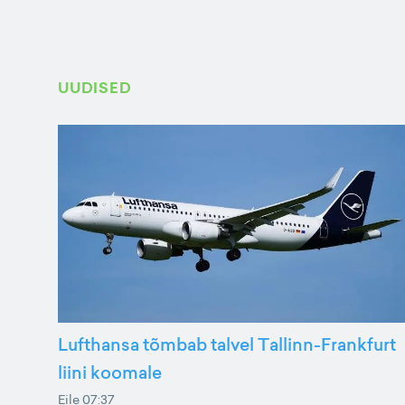
UUDISED
Lufthansa tõmbab talvel Tallinn-Frankfurt
liini koomale
Eile 07:37