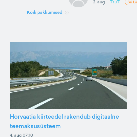
2. aug
TruT
Sri L
Kõik pakkumised
Horvaatia kiirteedel rakendub digitaalne
teemaksusüsteem
4. aug 07:10