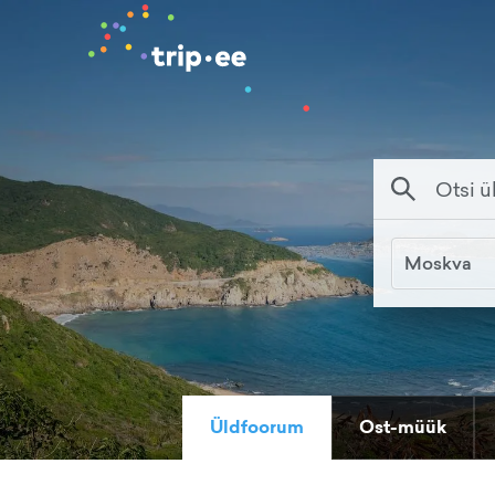
Moskva
Üldfoorum
Ost-müük