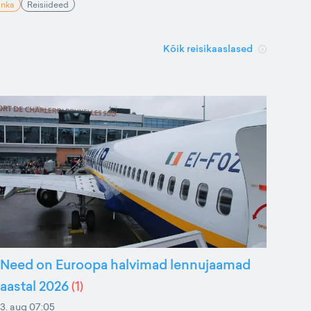
anka
Reisiideed
Kõik reisikaaslased
Need on Euroopa halvimad lennujaamad
aastal 2026
(
1
)
3. aug 07:05