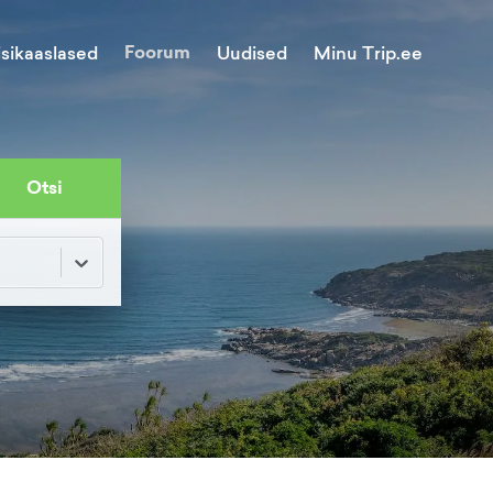
Foorum
Minu Trip.ee
isikaaslased
Uudised
Otsi