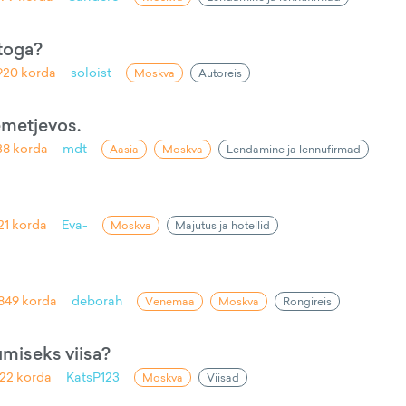
utoga?
920
korda
soloist
Moskva
Autoreis
metjevos.
38
korda
mdt
Aasia
Moskva
Lendamine ja lennufirmad
21
korda
Eva-
Moskva
Majutus ja hotellid
849
korda
deborah
Venemaa
Moskva
Rongireis
iseks viisa?
22
korda
KatsP123
Moskva
Viisad