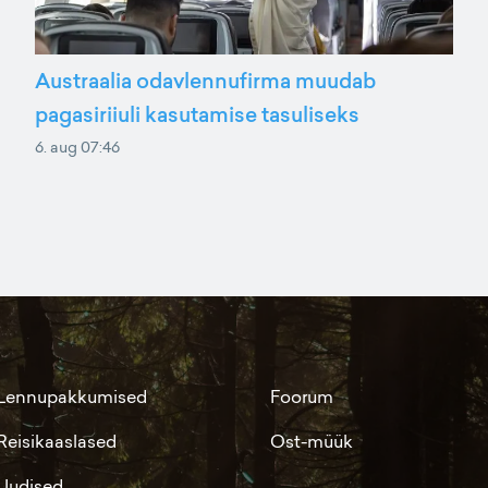
Austraalia odavlennufirma muudab
pagasiriiuli kasutamise tasuliseks
6. aug 07:46
Lennupakkumised
Foorum
Reisikaaslased
Ost-müük
Uudised