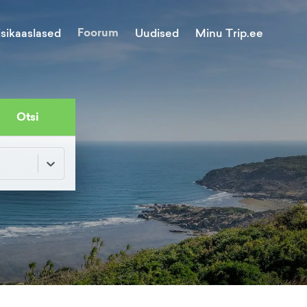
Foorum
Minu Trip.ee
isikaaslased
Uudised
Otsi