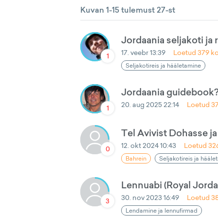
Kuvan 1-15 tulemust 27-st
Jordaania seljakoti ja
17. veebr 13:39
Loetud
379
ko
1
Seljakotireis ja hääletamine
Jordaania guidebook
20. aug 2025 22:14
Loetud
3
1
Tel Avivist Dohasse 
12. okt 2024 10:43
Loetud
32
0
Bahrein
Seljakotireis ja hääl
Lennuabi (Royal Jorda
30. nov 2023 16:49
Loetud
3
3
Lendamine ja lennufirmad