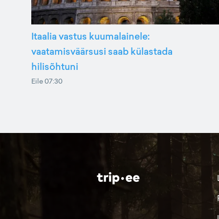
Itaalia vastus kuumalainele:
vaatamisväärsusi saab külastada
hilisõhtuni
Eile 07:30