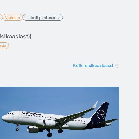
Vietnam
Lihtsalt puhkusereis
sikaaslast))
asia
Kõik reisikaaslased