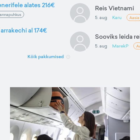
nerifele alates 216€
Reis Vietnami
annapuhkus
5. aug
Karu
Aasia
arrakechi al 174€
Sooviks leida rei
5. aug
MarekP
A
Kõik pakkumised