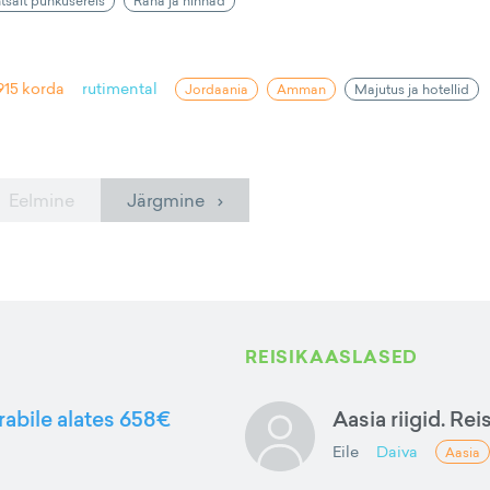
htsalt puhkusereis
Raha ja hinnad
915
korda
rutimental
Jordaania
Amman
Majutus ja hotellid
 Eelmine
Järgmine ›
REISIKAASLASED
rabile alates 658€
Aasia riigid. Rei
Eile
Daiva
Aasia