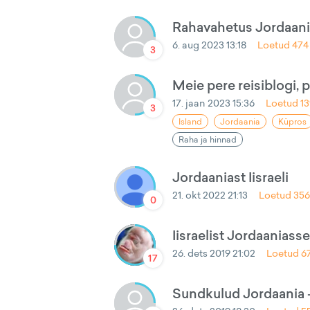
Rahavahetus Jordaan
6. aug 2023 13:18
Loetud
474
3
Meie pere reisiblogi,
17. jaan 2023 15:36
Loetud
1
3
Island
Jordaania
Küpros
Raha ja hinnad
Jordaaniast Iisraeli
21. okt 2022 21:13
Loetud
35
0
Iisraelist Jordaaniass
26. dets 2019 21:02
Loetud
6
17
Sundkulud Jordaania - I