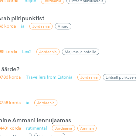
544
korda
joejoe
Jordaania
Lihtsalt puhkusereis
rab piiripunktist
46
korda
ia
Jordaania
Viisad
85
korda
Lex2
Jordaania
Majutus ja hotellid
 äärde?
3786
korda
Travellers from Estonia
Jordaania
Lihtsalt puhkuser
3758
korda
ia
Jordaania
lemine Ammani lennujaamas
4431
korda
rutimental
Jordaania
Amman