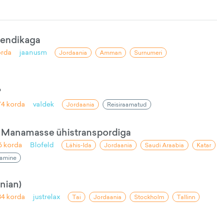
 rendikaga
rda
jaanusm
Jordaania
Amman
Surnumeri
?
74
korda
valdek
Jordaania
Reisiraamatud
ja Manamasse ühistranspordiga
6
korda
Blofeld
Lähis-Ida
Jordaania
Saudi Araabia
Katar
etamine
nian)
84
korda
justrelax
Tai
Jordaania
Stockholm
Tallinn