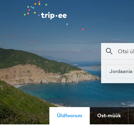
Jordaania
Üldfoorum
Ost-müük