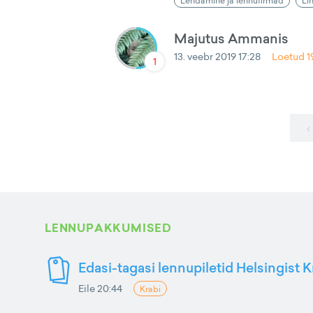
Lendamine ja lennufirmad
Li
Majutus Ammanis
13. veebr 2019 17:28
Loetud
1
1
‹
LENNUPAKKUMISED
Edasi-tagasi lennupiletid Helsingist K
Eile 20:44
Krabi