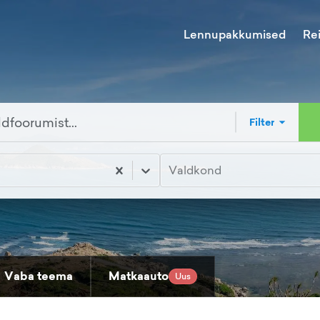
Lennupakkumised
Re
Filter
Valdkond
Vaba teema
Matkaauto
Uus