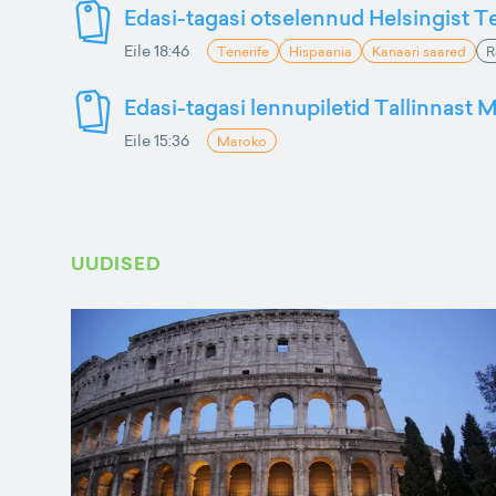
Edasi-tagasi otselennud Helsingist Te
Eile 18:46
Tenerife
Hispaania
Kanaari saared
R
Edasi-tagasi lennupiletid Tallinnast M
Eile 15:36
Maroko
UUDISED