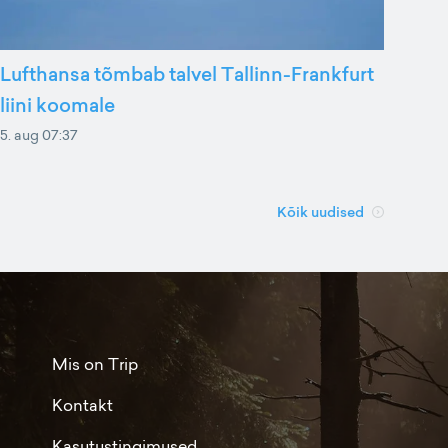
Lufthansa tõmbab talvel Tallinn-Frankfurt
liini koomale
5. aug 07:37
Kõik uudised
Mis on Trip
Kontakt
Kasutustingimused