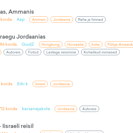
ias, Ammanis
korda
Aap
Amman
Jordaania
Raha ja hinnad
 praegu Jordaanias
396
korda
GuidZ
Hongkong
Horvaatia
India
Põhja-Ameerik
Autoreis
Fotod
Lastega reisimine
Kohalikud inimesed
6
korda
Erki k
Iisrael
Jordaania
e
712
korda
karvanejakole
Jordaania
Autoreis
israeli reisil