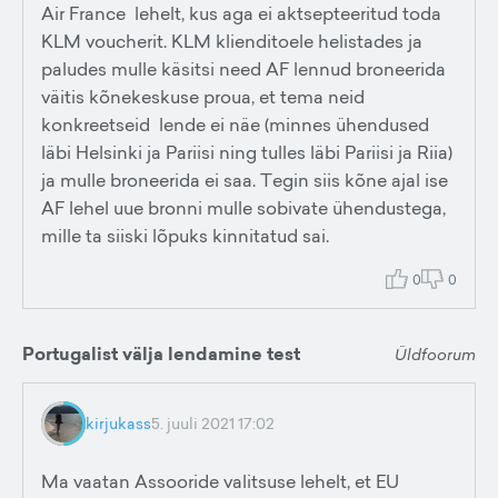
Air France lehelt, kus aga ei aktsepteeritud toda
KLM voucherit. KLM klienditoele helistades ja
paludes mulle käsitsi need AF lennud broneerida
väitis kõnekeskuse proua, et tema neid
konkreetseid lende ei näe (minnes ühendused
läbi Helsinki ja Pariisi ning tulles läbi Pariisi ja Riia)
ja mulle broneerida ei saa. Tegin siis kõne ajal ise
AF lehel uue bronni mulle sobivate ühendustega,
mille ta siiski lõpuks kinnitatud sai.
0
0
Portugalist välja lendamine test
Üldfoorum
kirjukass
5. juuli 2021 17:02
Ma vaatan Assooride valitsuse lehelt, et EU