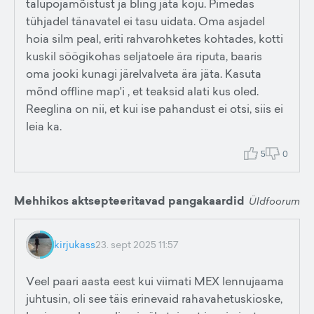
talupojamõistust ja bling jäta koju. Pimedas
tühjadel tänavatel ei tasu uidata. Oma asjadel
hoia silm peal, eriti rahvarohketes kohtades, kotti
kuskil söögikohas seljatoele ära riputa, baaris
oma jooki kunagi järelvalveta ära jäta. Kasuta
mõnd offline map'i , et teaksid alati kus oled.
Reeglina on nii, et kui ise pahandust ei otsi, siis ei
leia ka.
5
0
Mehhikos aktsepteeritavad pangakaardid
Üldfoorum
kirjukass
23. sept 2025 11:57
Veel paari aasta eest kui viimati MEX lennujaama
juhtusin, oli see täis erinevaid rahavahetuskioske,