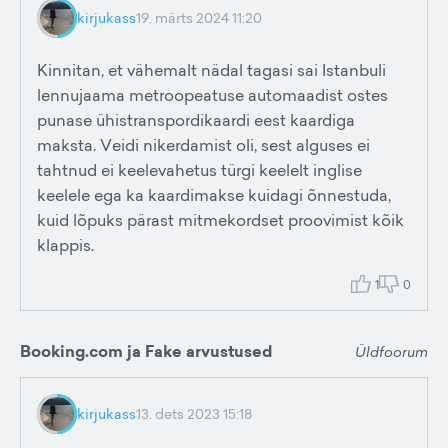
kirjukass
19. märts 2024 11:20
Kinnitan, et vähemalt nädal tagasi sai Istanbuli
lennujaama metroopeatuse automaadist ostes
punase ühistranspordikaardi eest kaardiga
maksta. Veidi nikerdamist oli, sest alguses ei
tahtnud ei keelevahetus türgi keelelt inglise
keelele ega ka kaardimakse kuidagi õnnestuda,
kuid lõpuks pärast mitmekordset proovimist kõik
klappis.
1
0
Booking.com ja Fake arvustused
Üldfoorum
kirjukass
13. dets 2023 15:18