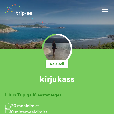
Reisisell
kirjukass
Liitus Tripiga
18 aastat tagasi
20
meeldimist
0
mittemeeldimist