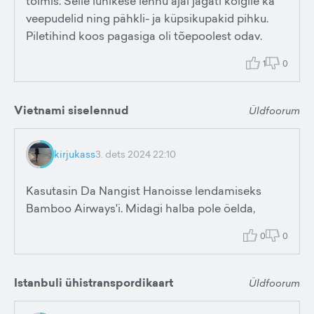
toimis. Selle lühikese lennu ajal jagati kõigile ka
veepudelid ning pähkli- ja küpsikupakid pihku.
Piletihind koos pagasiga oli tõepoolest odav.
1
0
Vietnami siselennud
Üldfoorum
kirjukass
3. dets 2024 22:10
Kasutasin Da Nangist Hanoisse lendamiseks
Bamboo Airways'i. Midagi halba pole öelda,
0
0
Istanbuli ühistranspordikaart
Üldfoorum