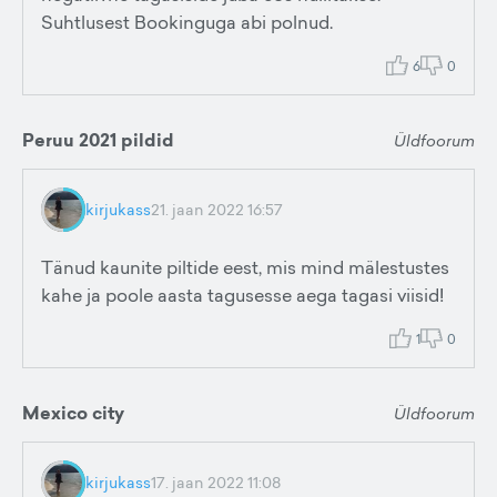
Suhtlusest Bookinguga abi polnud.
6
0
Peruu 2021 pildid
Üldfoorum
kirjukass
21. jaan 2022 16:57
Tänud kaunite piltide eest, mis mind mälestustes
kahe ja poole aasta tagusesse aega tagasi viisid!
1
0
Mexico city
Üldfoorum
kirjukass
17. jaan 2022 11:08