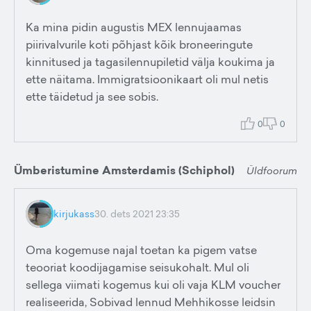
Ka mina pidin augustis MEX lennujaamas
piirivalvurile koti põhjast kõik broneeringute
kinnitused ja tagasilennupiletid välja koukima ja
ette näitama. Immigratsioonikaart oli mul netis
ette täidetud ja see sobis.
0
0
Ümberistumine Amsterdamis (Schiphol)
Üldfoorum
kirjukass
30. dets 2021 23:35
Oma kogemuse najal toetan ka pigem vatse
teooriat koodijagamise seisukohalt. Mul oli
sellega viimati kogemus kui oli vaja KLM voucher
realiseerida, Sobivad lennud Mehhikosse leidsin