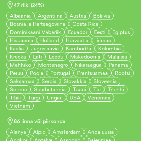
47
riiki (
24
%)
Albaania
Argentiina
Austria
Boliivia
Bosnia ja Hertsegoviina
Costa Rica
Dominikaani Vabariik
Ecuador
Eesti
Egiptus
Hispaania
Holland
Horvaatia
Iirimaa
Itaalia
Jugoslaavia
Kambodža
Kolumbia
Kreeka
Läti
Leedu
Makedoonia
Malaisia
Mehhiko
Montenegro
Nikaraagua
Panama
Peruu
Poola
Portugal
Prantsusmaa
Rootsi
Saksamaa
Serbia
Slovakkia
Sloveenia
Soome
Suurbritannia
Taani
Tai
Tšehhi
Tšiili
Türgi
Ungari
USA
Venemaa
Vietnam
86
linna või piirkonda
Alanya
Alpid
Amsterdam
Andaluusia
Angkor
Antalya
Assoorid
Baierimaa