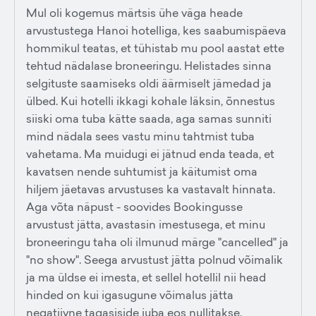
Mul oli kogemus märtsis ühe väga heade
arvustustega Hanoi hotelliga, kes saabumispäeva
hommikul teatas, et tühistab mu pool aastat ette
tehtud nädalase broneeringu. Helistades sinna
selgituste saamiseks oldi äärmiselt jämedad ja
ülbed. Kui hotelli ikkagi kohale läksin, õnnestus
siiski oma tuba kätte saada, aga samas sunniti
mind nädala sees vastu minu tahtmist tuba
vahetama. Ma muidugi ei jätnud enda teada, et
kavatsen nende suhtumist ja käitumist oma
hiljem jäetavas arvustuses ka vastavalt hinnata.
Aga võta näpust - soovides Bookingusse
arvustust jätta, avastasin imestusega, et minu
broneeringu taha oli ilmunud märge "cancelled" ja
"no show". Seega arvustust jätta polnud võimalik
ja ma üldse ei imesta, et sellel hotellil nii head
hinded on kui igasugune võimalus jätta
negatiivne tagasiside juba eos nullitakse.