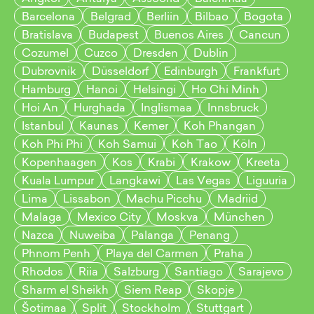
Barcelona
Belgrad
Berliin
Bilbao
Bogota
Bratislava
Budapest
Buenos Aires
Cancun
Cozumel
Cuzco
Dresden
Dublin
Dubrovnik
Düsseldorf
Edinburgh
Frankfurt
Hamburg
Hanoi
Helsingi
Ho Chi Minh
Hoi An
Hurghada
Inglismaa
Innsbruck
Istanbul
Kaunas
Kemer
Koh Phangan
Koh Phi Phi
Koh Samui
Koh Tao
Köln
Kopenhaagen
Kos
Krabi
Krakow
Kreeta
Kuala Lumpur
Langkawi
Las Vegas
Liguuria
Lima
Lissabon
Machu Picchu
Madriid
Malaga
Mexico City
Moskva
München
Nazca
Nuweiba
Palanga
Penang
Phnom Penh
Playa del Carmen
Praha
Rhodos
Riia
Salzburg
Santiago
Sarajevo
Sharm el Sheikh
Siem Reap
Skopje
Šotimaa
Split
Stockholm
Stuttgart