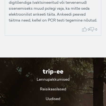
digitõendiga (vaktsineeritud või tervenenud)
sisenemiseks muud polegi vaja, ka mitte seda
elektroonilist ankeeti täita. Ankeedi peavad
täitma need, kellel on PCR testi tegemine nõutud.
0
0
Lennupakkumised
Reisikaaslased
Uudised