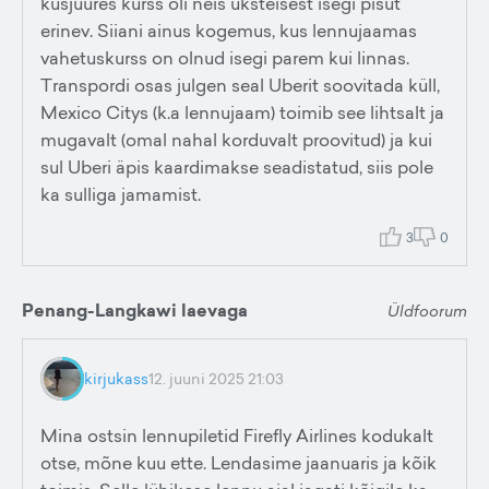
kusjuures kurss oli neis üksteisest isegi pisut
erinev. Siiani ainus kogemus, kus lennujaamas
vahetuskurss on olnud isegi parem kui linnas.
Transpordi osas julgen seal Uberit soovitada küll,
Mexico Citys (k.a lennujaam) toimib see lihtsalt ja
mugavalt (omal nahal korduvalt proovitud) ja kui
sul Uberi äpis kaardimakse seadistatud, siis pole
ka sulliga jamamist.
3
0
Penang-Langkawi laevaga
Üldfoorum
kirjukass
12. juuni 2025 21:03
Mina ostsin lennupiletid Firefly Airlines kodukalt
otse, mõne kuu ette. Lendasime jaanuaris ja kõik