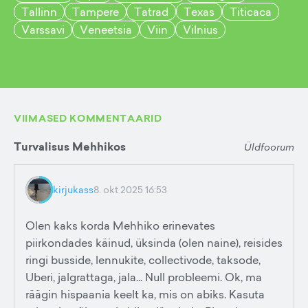
Tallinn
Tampere
Tatrad
Texas
Titicaca
Varssavi
Veneetsia
Viin
Vilnius
VIIMASED KOMMENTAARID
Turvalisus Mehhikos
Üldfoorum
kirjukass
8. okt 2025 16:53
Olen kaks korda Mehhiko erinevates
piirkondades käinud, üksinda (olen naine), reisides
ringi busside, lennukite, collectivode, taksode,
Uberi, jalgrattaga, jala... Null probleemi. Ok, ma
räägin hispaania keelt ka, mis on abiks. Kasuta